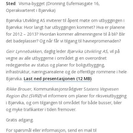
Sted
: Visma-bygget (Dronning Eufemiasgate 16,
Operakvarteret i Bjørvika)
Bjørvika Utvikling AS inviterer til åpent møte om utbyggingen i
Bjørvika: Hvor langt har utbyggingen kommet? Hva er planene
for 2012 – 2013? Hvordan kommer allmenningene til å bli? Blir
det badeplasser? Og når får vi tilgang til havnepromenaden?
Geir Lynnebakken
, daglig leder
Bjørvika Utvikling AS,
vil på
vegne av alle utbyggerne i området gi en overordnet
redegjørelse av status og planer for boligutbygging,
infrastruktur, næringsarealene og de offentlige rommene i hele
Bjørvika.
Last ned
presentasjonen (12 MB)
.
Rikke Brouer,
Kommunikasjonsrådgiver S
tatens Vegvesen
Region Øst (SVRØ)
vil informere om planer for riksveiutbygging
i Bjørvika, og om tilgangen til området for både busser, biler
og myke trafikanter i tiden fremover.
Gratis adgang.
For spørsmål eller informasjon, send en mail til