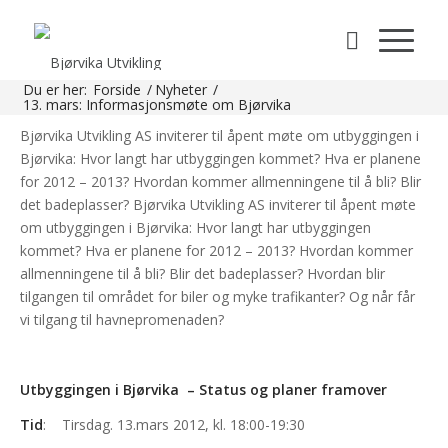
Bjørvika: Hvor langt har utbyggingen kommet? Hva er planene
for 2012 – 2013? Hvordan kommer allmenningene til å bli? Blir
det badeplasser? Bjørvika Utvikling AS inviterer til åpent møte
om utbyggingen i Bjørvika: Hvor langt har utbyggingen
Du er her:
Forside
/
Nyheter
/
kommet? Hva er planene for 2012 – 2013? […]
13. mars: Informasjonsmøte om Bjørvika
Bjørvika Utvikling AS inviterer til åpent møte om utbyggingen i
Bjørvika: Hvor langt har utbyggingen kommet? Hva er planene
for 2012 – 2013? Hvordan kommer allmenningene til å bli? Blir
det badeplasser? Bjørvika Utvikling AS inviterer til åpent møte
om utbyggingen i Bjørvika: Hvor langt har utbyggingen
kommet? Hva er planene for 2012 – 2013? Hvordan kommer
allmenningene til å bli? Blir det badeplasser? Hvordan blir
tilgangen til området for biler og myke trafikanter? Og når får
vi tilgang til havnepromenaden?
Utbyggingen i Bjørvika – Status og planer framover
Tid
: Tirsdag. 13.mars 2012, kl. 18:00-19:30