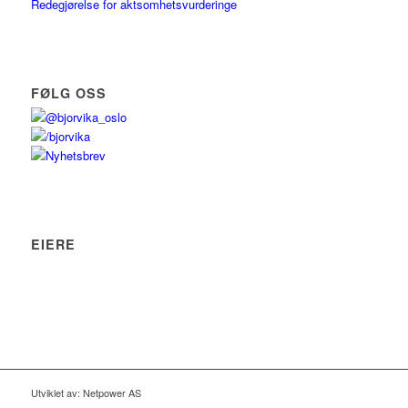
Redegjørelse for aktsomhetsvurderinge
FØLG OSS
@bjorvika_oslo
/bjorvika
Nyhetsbrev
EIERE
Utviklet av: Netpower AS