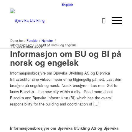
English
Du er her:
Forside
/
Nyheter
/
Informasjon om BU og BI på norsk og engelsk
11. desember 2009
Informasjon om BU og BI på
norsk og engelsk
Informasjonsbrosjyre om Bjørvika Utvikling AS og Bjørvika
Infrastruktur sine virksomheter er nå tilgjengelig på nett. Last den
brosjyre på engelsk og norsk. Norsk brosjyre – Les mer. Get to
know Bjørvika – the new city within a city. Read more about
Bjørvika and Bjørvika Infrastruktur (BI) which has the overall
responsibility for the building and coordination of […]
Informasjonsbrosjyre om Bjørvika Utvikling AS og Bjørvika