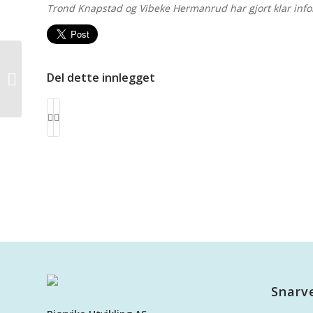
Trond Knapstad og Vibeke Hermanrud har gjort klar infor
Del dette innlegget
Åpen dag i Bjørvika
Snarv