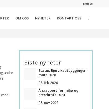
English
EKTER
OM OSS
NYHETER
KONTAKT OSS
dag i Bjørvika», som ble avholdt lørdag 31. august 2013,
ner over hvorledes havnepromenader, parker, allmenninger
Siste nyheter
g
Status Bjørvikautbyggingen
og andre
mars 2026
re,
28. feb 2026
Årsrapport for miljø og
bærekraft 2024
kt med
28. nov 2025