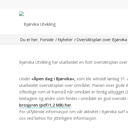
Oversiktsplan over 
Bjørvika Utvikling har utarbeidet en flott oversiktsplan ove
presenterte Bjørvika Infrastruktur AS blant annet en nylig
og andre offentlige rom vil framstå når […]
Du er her:
Forside
/
Nyheter
/
Oversiktsplan over Bjørvika
Bjørvika Utvikling har utarbeidet en flott oversiktsplan over
Under
«Åpen dag i Bjørvika»,
som ble avholdt lørdag 31. a
utarbeidet oversiktsplan over området. Planen viser gode 
offentlige rom vil framstå når området er ferdig utbygget.O
leietagere og andre som ferdes i området en god oversikt o
brosjyren (pdf/1,2 MB) her
.
For utfyllende informasjon om vår aktivitet i Bjørvika surf
oss ved behov for ytterligere informasjon.