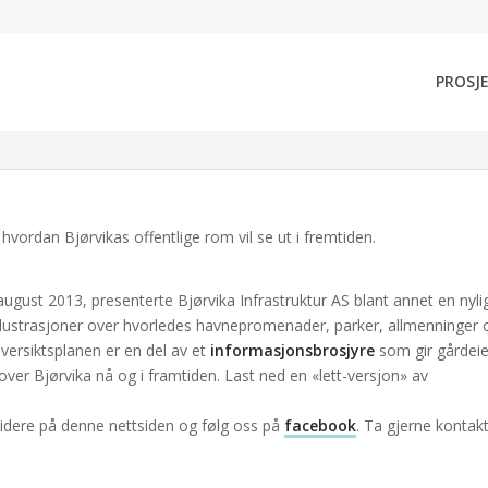
Bjørvika
PROSJ
r hvordan Bjørvikas offentlige rom vil se ut i fremtiden. Under «Åpen 
 utarbeidet oversiktsplan over området. Planen viser gode illustrasjo
 hvordan Bjørvikas offentlige rom vil se ut i fremtiden.
ugust 2013, presenterte Bjørvika Infrastruktur AS blant annet en nyli
illustrasjoner over hvorledes havnepromenader, parker, allmenninger 
versiktsplanen er en del av et
informasjonsbrosjyre
som gir gårdeie
ver Bjørvika nå og i framtiden. Last ned en «lett-versjon» av
 videre på denne nettsiden og følg oss på
facebook
. Ta gjerne konta