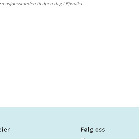
masjonsstanden til åpen dag i Bjørvika.
eier
Følg oss