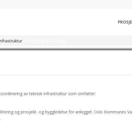
PROSJ
RUKTUR
 høyspenningsanlegg og IKT-anlegg.
nfrastruktur
koordinering av teknisk infrastruktur som omfatter:
jektering og prosjekt- og byggledelse for anlegget. Oslo Kommunes V
.