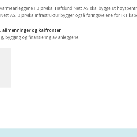
nvarmeanleggene i Bjørvika. Hafslund Nett AS skal bygge ut høyspentn
Nett AS. Bjørvika Infrastruktur bygger også føringsveiene for IKT kabe
r, allmenninger og kaifronter
ng, bygging og finansiering av anleggene.