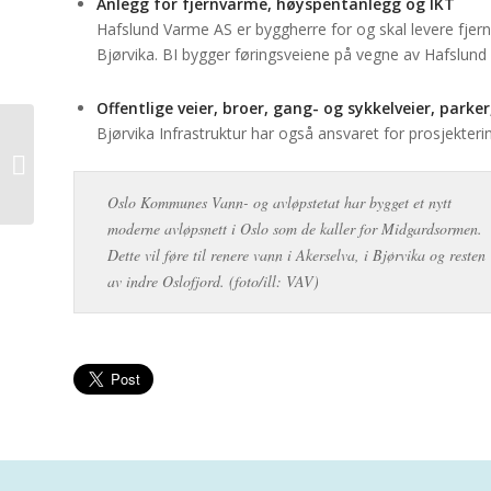
Anlegg for fjernvarme, høyspentanlegg og IKT
Hafslund Varme AS er byggherre for og skal levere fjer
Bjørvika. BI bygger føringsveiene på vegne av Hafslund 
Offentlige veier, broer, gang- og sykkelveier, parke
Bjørvika Infrastruktur har også ansvaret for prosjekteri
Bygg og bolig
Oslo Kommunes Vann- og avløpstetat har bygget et nytt
moderne avløpsnett i Oslo som de kaller for Midgardsormen.
Dette vil føre til renere vann i Akerselva, i Bjørvika og resten
av indre Oslofjord. (foto/ill: VAV)