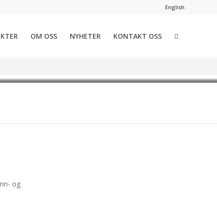
English
EKTER
OM OSS
NYHETER
KONTAKT OSS
ann- og