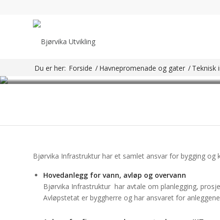
TEKNISK INFRAST
Teknisk infrastruktur omfatter vann og avløp, fjernvarme,
Du er her:
Forside
/
Havnepromenade og gater
/
Teknisk i
Bjørvika Infrastruktur har et samlet ansvar for bygging og 
Hovedanlegg for vann, avløp og overvann
Bjørvika Infrastruktur har avtale om planlegging, pros
Avløpstetat er byggherre og har ansvaret for anleggene