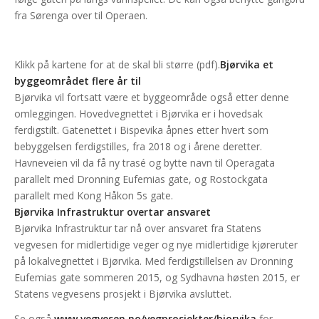
fra Sørenga over til Operaen.
Klikk på kartene for at de skal bli større (pdf).
Bjørvika et
byggeområdet flere år til
Bjørvika vil fortsatt være et byggeområde også etter denne
omleggingen. Hovedvegnettet i Bjørvika er i hovedsak
ferdigstilt. Gatenettet i Bispevika åpnes etter hvert som
bebyggelsen ferdigstilles, fra 2018 og i årene deretter.
Havneveien vil da få ny trasé og bytte navn til Operagata
parallelt med Dronning Eufemias gate, og Rostockgata
parallelt med Kong Håkon 5s gate.
Bjørvika Infrastruktur overtar ansvaret
Bjørvika Infrastruktur tar nå over ansvaret fra Statens
vegvesen for midlertidige veger og nye midlertidige kjøreruter
på lokalvegnettet i Bjørvika. Med ferdigstillelsen av Dronning
Eufemias gate sommeren 2015, og Sydhavna høsten 2015, er
Statens vegvesens prosjekt i Bjørvika avsluttet.
Se også
www.vegvesen.no/vegprosjekter/bjorvika
for