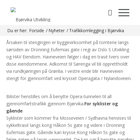
Trafikkomlegging i Bjørvika
Mandag 12.01.2015 kl. 18.00 stenges Havneveien i Bispevika
(merket med rødt) for all gjennomfartstrafikk i begge retninger.
Du er her:
Forside
/
Nyheter
/
Trafikkomlegging i Bjørvika
Årsaken til stengingen er byggevirksomhet på tomtene langs
sørsiden av Dronning Eufemias gate i regi av Oslo S Utvikling
og HAV Eiendom. Havneveien følger i dag en trasé tvers over
disse eiendommene. Adkomst til Sørenga vil bli opprettholdt
via rundkjøringen på Grønlia. I vestre ende blir Havneveien
stengt for gjennomfart ved krysset Operagata / Nylandsveien.
Bilister henstilles om å benytte Opera-tunnelen til all
gjennomfartstrafikk gjennom Bjørvika.
For syklister og
gående
Syklister som kommer fra Mosseveien / Sydhavna henvises til
sykkeltrasé langs kong Håkon 5s gate og videre i Dronning
Eufemias gate. Gående kan krysse Kong Håkon 5s gate og
følge gaten på langs vannspeilet. De kan også benytte gangbru