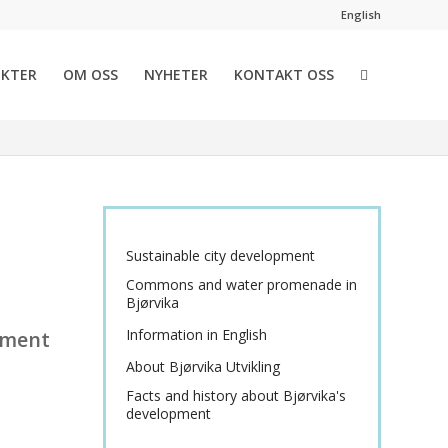
English
EKTER
OM OSS
NYHETER
KONTAKT OSS
Sustainable city development
g
Commons and water promenade in
Bjørvika
Information in English
pment
About Bjørvika Utvikling
Facts and history about Bjørvika's
development