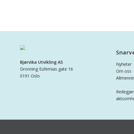
Snarv
Bjørvika Utvikling AS
Nyheter
Dronning Eufemias gate 16
Om oss
0191 Oslo
Allmenni
Redegjør
aktsomhe