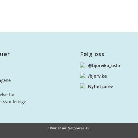
eier
Følg oss
@bjorvika_oslo
/bjorvika
ngene
Nyhetsbrev
else for
tsvurderinge
Utviklet av: Netpower AS