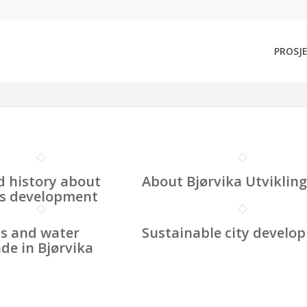
PROSJ
d history about
About Bjørvika Utviklin
's development
 and water
Sustainable city develo
e in Bjørvika