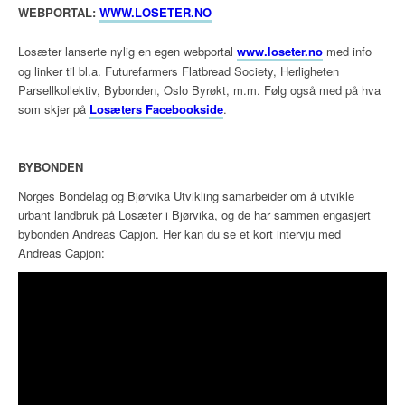
WEBPORTAL:
WWW.LOSETER.NO
Losæter lanserte nylig en egen webportal
www.loseter.no
med info
og linker til bl.a. Futurefarmers Flatbread Society, Herligheten
Parsellkollektiv, Bybonden, Oslo Byrøkt, m.m. Følg også med på hva
som skjer på
Losæters Facebookside
.
BYBONDEN
Norges Bondelag og Bjørvika Utvikling samarbeider om å utvikle
urbant landbruk på Losæter i Bjørvika, og de har sammen engasjert
bybonden Andreas Capjon. Her kan du se et kort intervju med
Andreas Capjon: