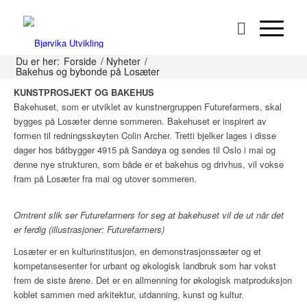
Bakehus og bybonde på Losæter
1. april startet bybonden sitt arbeid og til sommeren reiser det seg et
Du er her:
Forside
/
Nyheter
/
helt spesielt bakehus på Losæter.
Bakehus og bybonde på Losæter
KUNSTPROSJEKT OG BAKEHUS
Bakehuset, som er utviklet av kunstnergruppen Futurefarmers, skal
bygges på Losæter denne sommeren. Bakehuset er inspirert av
formen til redningsskøyten Colin Archer. Tretti bjelker lages i disse
dager hos båtbygger 4915 på Sandøya og sendes til Oslo i mai og
denne nye strukturen, som både er et bakehus og drivhus, vil vokse
fram på Losæter fra mai og utover sommeren.
Omtrent slik ser Futurefarmers for seg at bakehuset vil de ut når det
er ferdig (illustrasjoner: Futurefarmers)
Losæter er en kulturinstitusjon, en demonstrasjonssæter og et
kompetansesenter for urbant og økologisk landbruk som har vokst
frem de siste årene. Det er en allmenning for økologisk matproduksjon
koblet sammen med arkitektur, utdanning, kunst og kultur.