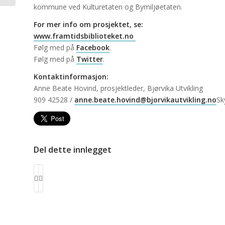
kommune ved Kulturetaten og Bymiljøetaten.
For mer info om prosjektet, se:
www.framtidsbiblioteket.no
Følg med på
Facebook
.
Følg med på
Twitter
.
Kontaktinformasjon:
Anne Beate Hovind, prosjektleder, Bjørvika Utvikling
909 42528 /
anne.beate.hovind@bjorvikautvikling.no
Sk
Del dette innlegget