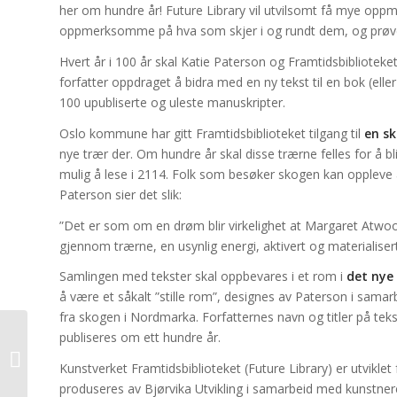
her om hundre år! Future Library vil utvilsomt få mye oppme
oppmerksomme på hva som skjer i og rundt dem, og prøver å 
Hvert år i 100 år skal Katie Paterson og Framtidsbiblioteket
forfatter oppdraget å bidra med en ny tekst til en bok (elle
100 upubliserte og uleste manuskripter.
Oslo kommune har gitt Framtidsbiblioteket tilgang til
en s
nye trær der. Om hundre år skal disse trærne felles for å bli
mulig å lese i 2114. Folk som besøker skogen kan oppleve a
Paterson sier det slik:
”Det er som om en drøm blir virkelighet at Margaret Atwoo
gjennom trærne, en usynlig energi, aktivert og materialisert,
Samlingen med tekster skal oppbevares i et rom i
det nye 
å være et såkalt ”stille rom”, designes av Paterson i samarbe
fra skogen i Nordmarka. Forfatternes navn og titler på tekst
publiseres om ett hundre år.
Norges største sjøbad
slepes inn til Bjørvika
Kunstverket Framtidsbiblioteket (Future Library) er utviklet
produseres av Bjørvika Utvikling i samarbeid med kunstneren