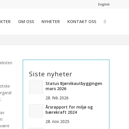
English
teket
EKTER
OM OSS
NYHETER
KONTAKT OSS
 Teksten skal oppbevares i et rom i det nye Deichmanske
giver)Framtidsbiblioteket av den skotske artisten Katie
eksten
Siste nyheter
Status Bjørvikautbyggingen
kotske
mars 2026
argarat
28. feb 2026
.
Årsrapport for miljø og
bærekraft 2024
 av
n:
28. nov 2025
l være