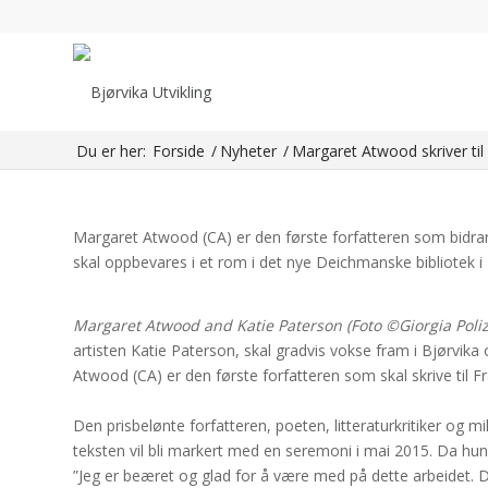
Margaret Atwood skr
Margaret Atwood (CA) er den første forfatteren som bidrar 
bibliotek i Bjørvika som åpner i 2018. Margaret Atwood and
Paterson, skal gradvis […]
Du er her:
Forside
/
Nyheter
/
Margaret Atwood skriver til
Margaret Atwood (CA) er den første forfatteren som bidrar 
skal oppbevares i et rom i det nye Deichmanske bibliotek i
Margaret Atwood and Katie Paterson (Foto ©Giorgia Polizz
artisten Katie Paterson, skal gradvis vokse fram i Bjørvika
Atwood (CA) er den første forfatteren som skal skrive til 
Den prisbelønte forfatteren, poeten, litteraturkritiker og mi
teksten vil bli markert med en seremoni i mai 2015. Da hun t
”Jeg er beæret og glad for å være med på dette arbeidet. De