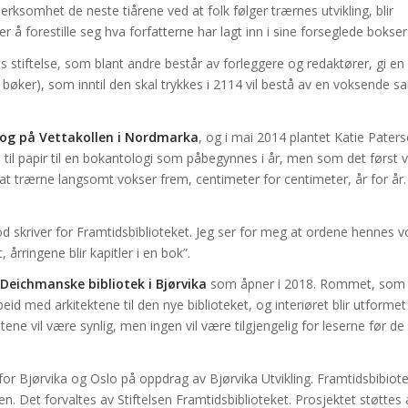
rksomhet de neste tiårene ved at folk følger trærnes utvikling, blir
forestille seg hva forfatterne har lagt inn i sine forseglede bokser
s stiftelse, som blant andre består av forleggere og redaktører, gi en
r bøker), som inntil den skal trykkes i 2114 vil bestå av en voksende s
kog på Vettakollen i Nordmarka
, og i mai 2014 plantet Katie Pater
 til papir til en bokantologi som påbegynnes i år, men som det først vil
t trærne langsomt vokser frem, centimeter for centimeter, år for år.
d skriver for
Framtidsbiblioteket
. Jeg ser for meg at ordene hennes v
 årringene blir kapitler i en bok”.
Deichmanske bibliotek i Bjørvika
som åpner i 2018. Rommet, som
id med arkitektene til den nye biblioteket, og interiøret blir utformet
ene vil være synlig, men ingen vil være tilgjengelig for leserne før de
 for Bjørvika og Oslo på oppdrag av Bjørvika Utvikling. Framtidsbibiot
. Det forvaltes av Stiftelsen Framtidsbiblioteket. Prosjektet støttes