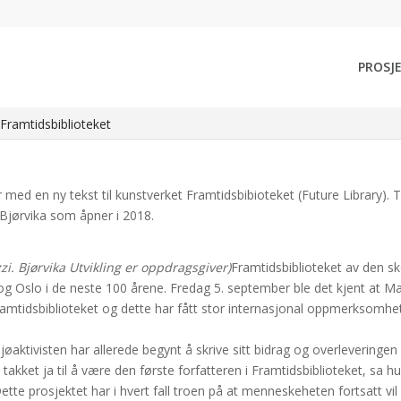
iver til Framtidsbiblio
PROSJ
med en ny tekst til kunstverket Framtidsbibioteket (Future Library).
 Katie Paterson (Foto ©Giorgia Polizzi. Bjørvika Utvikling er oppdrags
 Framtidsbiblioteket
med en ny tekst til kunstverket Framtidsbibioteket (Future Library). T
 Bjørvika som åpner i 2018.
i. Bjørvika Utvikling er oppdragsgiver)
Framtidsbiblioteket av den s
 og Oslo i de neste 100 årene. Fredag 5. september ble det kjent at M
Framtidsbiblioteket og dette har fått stor internasjonal oppmerksomhet
ljøaktivisten har allerede begynt å skrive sitt bidrag og overleveringen
akket ja til å være den første forfatteren i Framtidsbiblioteket, sa hu
tte prosjektet har i hvert fall troen på at menneskeheten fortsatt vi