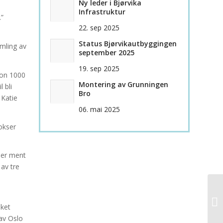
Ny leder i Bjørvika
Infrastruktur
.”
22. sep 2025
Status Bjørvikautbyggingen
amling av
september 2025
19. sep 2025
son 1000
Montering av Grunningen
 bli
Bro
 Katie
06. mai 2025
okser
 er ment
 av tre
eket
 av Oslo