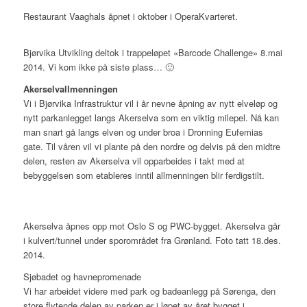
Restaurant Vaaghals åpnet i oktober i OperaKvarteret.
Bjørvika Utvikling deltok i trappeløpet «Barcode Challenge» 8.mai
2014. Vi kom ikke på siste plass… 🙂
Akerselvallmenningen
Vi i Bjørvika Infrastruktur vil i år nevne åpning av nytt elveløp og
nytt parkanlegget langs Akerselva som en viktig milepel. Nå kan
man snart gå langs elven og under broa i Dronning Eufemias
gate. Til våren vil vi plante på den nordre og delvis på den midtre
delen, resten av Akerselva vil opparbeides i takt med at
bebyggelsen som etableres inntil allmenningen blir ferdigstilt.
Akerselva åpnes opp mot Oslo S og PWC-bygget. Akerselva går
i kulvert/tunnel under sporområdet fra Grønland. Foto tatt 18.des.
2014.
Sjøbadet og havnepromenade
Vi har arbeidet videre med park og badeanlegg på Sørenga, den
store flytende delen av parken er i løpet av året bygget i