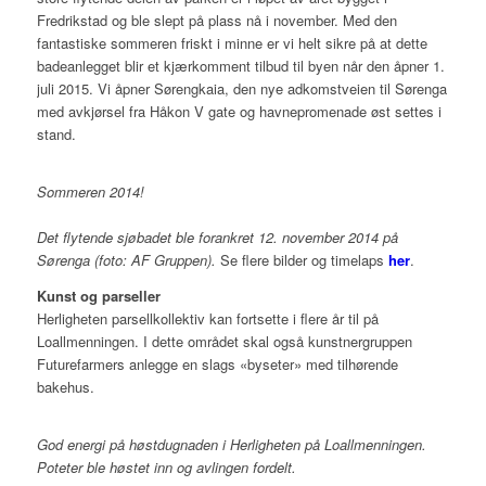
Fredrikstad og ble slept på plass nå i november. Med den
fantastiske sommeren friskt i minne er vi helt sikre på at dette
badeanlegget blir et kjærkomment tilbud til byen når den åpner 1.
juli 2015. Vi åpner Sørengkaia, den nye adkomstveien til Sørenga
med avkjørsel fra Håkon V gate og havnepromenade øst settes i
stand.
Sommeren 2014!
Det flytende sjøbadet ble forankret 12. november 2014 på
Sørenga (foto: AF Gruppen).
Se flere bilder og timelaps
her
.
Kunst og parseller
Herligheten parsellkollektiv kan fortsette i flere år til på
Loallmenningen. I dette området skal også kunstnergruppen
Futurefarmers anlegge en slags «byseter» med tilhørende
bakehus.
God energi på høstdugnaden i Herligheten på Loallmenningen.
Poteter ble høstet inn og avlingen fordelt.