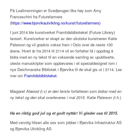
På Loallmenningen er Svedjerugen like høy som Amy
Franceschini fra Futurefarmers
(
https://www.bjorvikautvikling.no/kunst/futurefarmers)
I juni 2014 ble kunstverket Framtidsbibioteket (Future Library)
lansert. Kunstverker er skapt av den skotske kunstneren Katie
Paterson og vil gradvis vokse fram i Oslo over de neste 100
årene. Hvert år fra 2014 til 2114 vil en forfatter få i oppdrag å
bidra med en ny tekst til en voksende samling av upubliserte,
uleste manuskripter som oppbevares i et spesialdesignet rom i
nye Deichmanske Bibliotek i Bjørvika til de skal gis ut i 2114. Les
mer om
Framtidsbiblioteket
.
Margaret Atwood (t.v) er den første forfatteren som bidrar med en
ny tekst og den skal overleveres i mai 2015. Katie Paterson (t.h.
)
Ha en riktig god jul og et godt nyttår! Vi gleder oss til 2015.
Med vennlig hilsen alle oss som jobber i Bjørvika Infrastruktur AS
og Bjørvika Utvikling AS