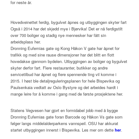
for neste år.
Hovedveinettet ferdig, bygulvet åpnes og utbyggingen skyter fart
Også i 2014 har det skjedd mye i Bjørvika! Det er nå ferdigstilt
over 700 boliger og stadig nye mennesker har fått sin
arbeidsplass her.
Dronning Eufemias gate og Kong Håkon V gate har åpnet for
trafikk og med sine rause dimensjoner har det blitt en flott
hovedakse gjennom bydelen. Utbyggingen av boliger og bygulvet
skyter derfor fart. Flere restauranter, butikker og andre
servicetilbud har åpnet og flere spennende ting vil komme i
2015. I høst ble detaljreguleringsplanen for hele Bispevika og
Paulsenkaia vedtatt av Oslo Bystyre og det arbeides hardt i
mange leire for å komme i gang med de første prosjektene her.
Statens Vegvesen har gjort en formidabel jobb med å bygge
Dronning Eufemias gate foran Barcode og Håkon Vs gate som
følger langs middelalderparkens vannspeil. OSU har akkurat
startet utbyggingen innerst i Bispevika. Les mer om dette
her
.