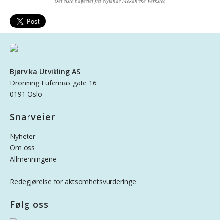
Det siste båtfestet fra Nylands Mekaniske Verksted
Bjørvika Utvikling AS
Dronning Eufemias gate 16
0191 Oslo
Snarveier
Nyheter
Om oss
Allmenningene
Redegjørelse for aktsomhetsvurderinge
Følg oss