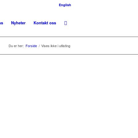
English
ss
Nyheter
Kontakt oss
Du er her:
Forside
/
Vises ikke i utlisting