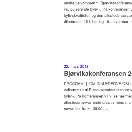
ønske velkommen til Bjørvikakonferan
vs. pulserende byliv». På konferansen 
bylivskvaliteter, og den allestedsnærvæ
dilemmaer. TID: tirsdag 18. november fr
22. mars 2018
Bjørvikakonferansen 2
PROGRAM | OM INNLEDERNE OSU, HAV E
velkommen til Bjørvikakonferansen 201
byliv». På konferansen vil vi se nærme
allestedsnærværende urbanismens mulighe
november fra kl. 09.00 […]