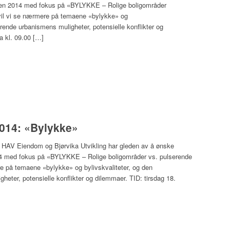
sen 2014 med fokus på «BYLYKKE – Rolige boligområder
vil vi se nærmere på temaene «bylykke» og
rende urbanismens muligheter, potensielle konflikter og
a kl. 09.00 […]
014: «Bylykke»
iendom og Bjørvika Utvikling har gleden av å ønske
4 med fokus på «BYLYKKE – Rolige boligområder vs. pulserende
re på temaene «bylykke» og bylivskvaliteter, og den
ter, potensielle konflikter og dilemmaer. TID: tirsdag 18.