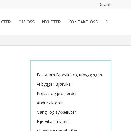
English
EKTER
OM OSS
NYHETER
KONTAKT OSS
Fakta om Bjørvika og utbyggingen
Vi bygger Bjørvika
Presse og profilbilder
Andre aktører
Gang- og sykkelruter
Bjørvikas historie
Planer og temahefter