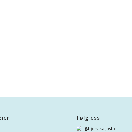
eier
Følg oss
@bjorvika_oslo