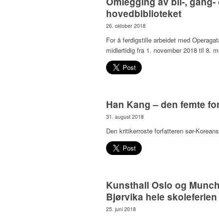
Omlegging av bil-, gang-
hovedbiblioteket
26. oktober 2018
For å ferdigstille arbeidet med Operagat
midlertidig fra 1. november 2018 til 8. 
Han Kang – den femte forf
31. august 2018
Den kritikerroste forfatteren sør-Korean
Kunsthall Oslo og Munchmu
Bjørvika hele skoleferien
25. juni 2018