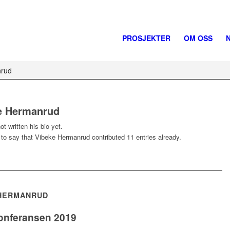
PROSJEKTER
OM OSS
nrud
e Hermanrud
t written his bio yet.
 to say that
Vibeke Hermanrud
contributed 11 entries already.
 HERMANRUD
konferansen 2019