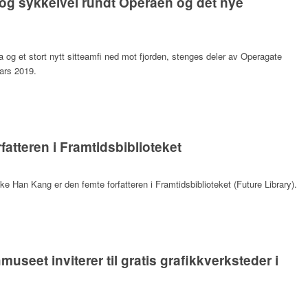
 og sykkelvei rundt Operaen og det nye
a og et stort nytt sitteamfi ned mot fjorden, stenges deler av Operagate
mars 2019.
atteren i Framtidsbiblioteket
ske Han Kang er den femte forfatteren i Framtidsbiblioteket (Future Library).
seet inviterer til gratis grafikkverksteder i